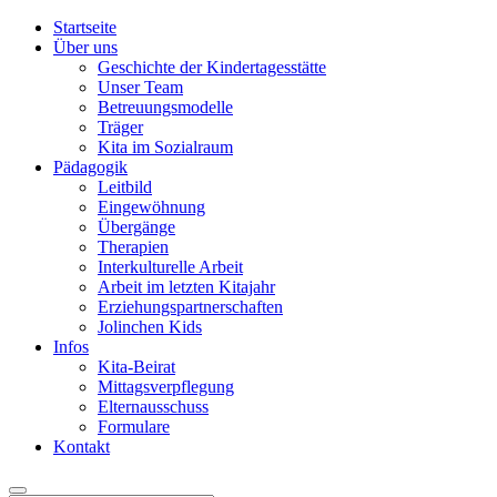
Startseite
Über uns
Geschichte der Kindertagesstätte
Unser Team
Betreuungsmodelle
Träger
Kita im Sozialraum
Pädagogik
Leitbild
Eingewöhnung
Übergänge
Therapien
Interkulturelle Arbeit
Arbeit im letzten Kitajahr
Erziehungspartnerschaften
Jolinchen Kids
Infos
Kita-Beirat
Mittagsverpflegung
Elternausschuss
Formulare
Kontakt