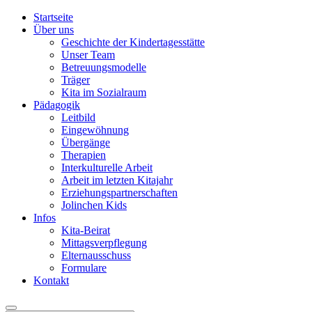
Startseite
Über uns
Geschichte der Kindertagesstätte
Unser Team
Betreuungsmodelle
Träger
Kita im Sozialraum
Pädagogik
Leitbild
Eingewöhnung
Übergänge
Therapien
Interkulturelle Arbeit
Arbeit im letzten Kitajahr
Erziehungspartnerschaften
Jolinchen Kids
Infos
Kita-Beirat
Mittagsverpflegung
Elternausschuss
Formulare
Kontakt