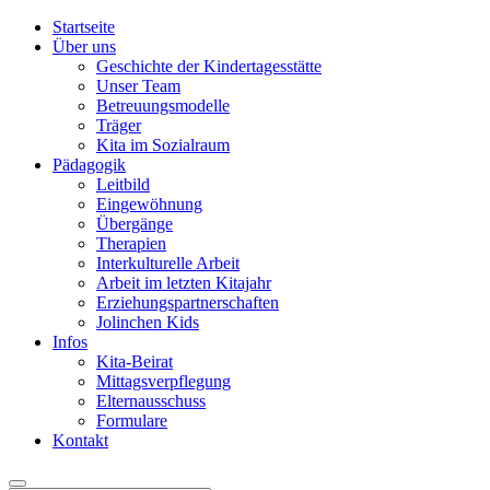
Startseite
Über uns
Geschichte der Kindertagesstätte
Unser Team
Betreuungsmodelle
Träger
Kita im Sozialraum
Pädagogik
Leitbild
Eingewöhnung
Übergänge
Therapien
Interkulturelle Arbeit
Arbeit im letzten Kitajahr
Erziehungspartnerschaften
Jolinchen Kids
Infos
Kita-Beirat
Mittagsverpflegung
Elternausschuss
Formulare
Kontakt